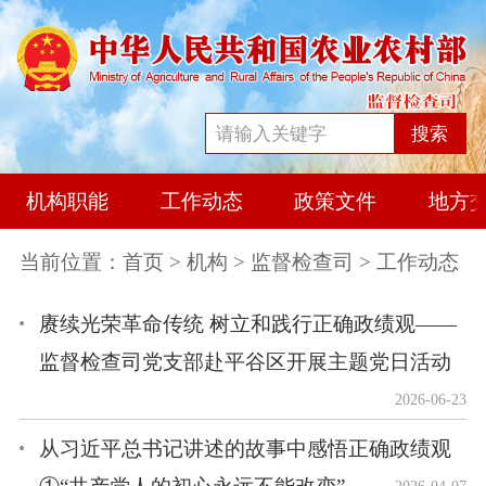
搜索
机构职能
工作动态
政策文件
地方
当前位置：
首页
>
机构
>
监督检查司
> 工作动态
赓续光荣革命传统 树立和践行正确政绩观——
监督检查司党支部赴平谷区开展主题党日活动
2026-06-23
从习近平总书记讲述的故事中感悟正确政绩观