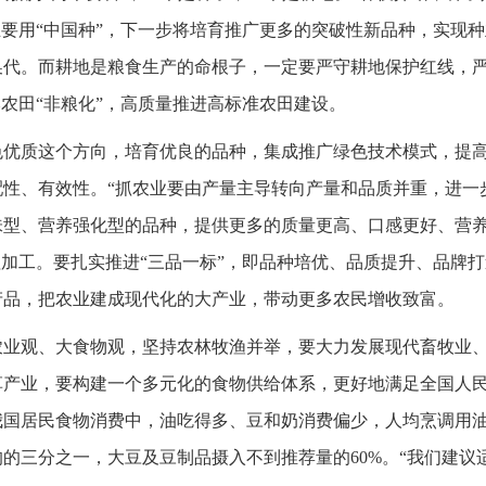
主要用“中国种”，下一步将培育推广更多的突破性新品种，实现
换代。而耕地是粮食生产的命根子，一定要严守耕地保护红线，
本农田“非粮化”，高质量推进高标准农田建设。
色优质这个方向，培育优良的品种，集成推广绿色技术模式，提
性、有效性。“抓农业要由产量主导转向产量和品质并重，进一
味型、营养强化型的品种，提供更多的质量更高、口感更好、营
理加工。要扎实推进“三品一标”，即品种培优、品质提升、品牌
产品，把农业建成现代化的大产业，带动更多农民增收致富。
农业观、大食物观，坚持农林牧渔并举，要大力发展现代畜牧业
草产业，要构建一个多元化的食物供给体系，更好地满足全国人
国居民食物消费中，油吃得多、豆和奶消费偏少，人均烹调用油
的三分之一，大豆及豆制品摄入不到推荐量的60%。“我们建议