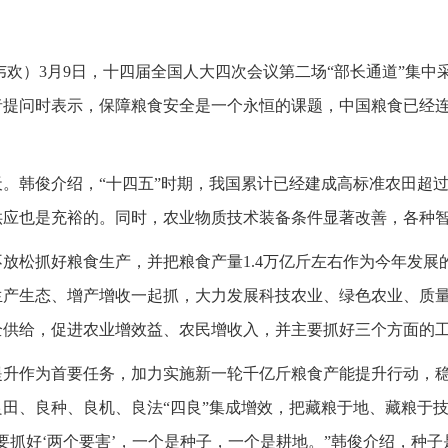
（韦欢）3月9日，十四届全国人大四次会议第二场“部长通道”集
提问时表示，保障粮食安全是一个永恒的课题，中国粮食已经连续
。韩俊介绍，“十四五”时期，我国累计已经建成高标准农田超过
供应也是充裕的。同时，农业物质技术装备条件显著改善，各种
放松抓好粮食生产，并把粮食产量1.4万亿斤左右作为今年发展
生产生态、增产增收一起抓，大力发展科技农业、绿色农业、质
全供给，促进农业增效益、农民增收入，并主要抓好三个方面的
提升作为首要任务，加力实施新一轮千亿斤粮食产能提升行动，
田、良种、良机、良法“四良”集成增效，把藏粮于地、藏粮于
要抓好‘两个要害’，一个是种子，一个是耕地。”韩俊介绍，种