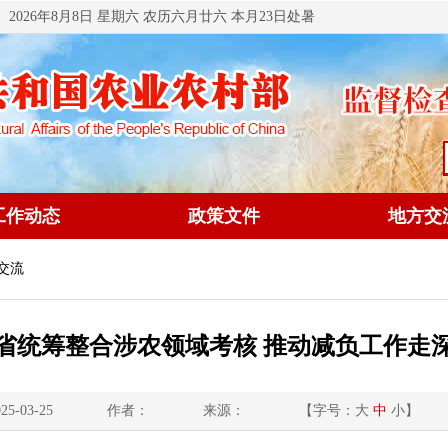
2026年8月8日 星期六 农历六月廿六 本月23日处暑
工作动态
政策文件
地方交
交流
省统筹整合涉农领域考核 推动减负工作走
5-03-25
作者：
来源：
【字号：
大
中
小
】