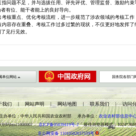
直指问题不足，并与选拔任用、评先评优、管理监督、激励约束
为者有位、能干者能上的良好导向。
出考核重点、优化考核流程，进一步规范了涉农领域的考核工作
核内容存在重叠、考核工作过多过繁的现状，不仅更好地发挥了
到了见行见效。
属单位网站
国务院各部门
|
|
|
|
于我们
网站声明
网站地图
联系我们
访问
主办单位：中华人民共和国农业农村部 承办单位：
农业农村部信息中
别码bm21000007
京ICP备05039419号-2
最佳浏览器模式：1024*76
京公网安备 11010502037559号