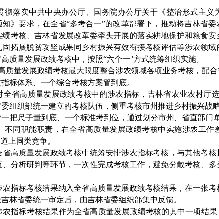
贯彻落实中共中央办公厅、国务院办公厅关于《整治形式主义
通知》要求，在全省
“
多考合一
”
的改革部署下，
推动
将吉林省委
实绩考核、吉林省发展改革委牵头开展的落实耕地保护和粮食安
巩固拓展脱贫攻坚成果同乡村振兴有效衔接考核评估等涉农领域
省高质量发展政绩考核中，按照
“
六个一
”
方式统筹组织实施。
高质量发展政绩考核最大限度整合涉农领域各项业务考核，配合
核指标体系、一个综合考核方案管到底。
对全省高质量发展政绩考核中的涉农指标，吉林省农业农村厅
省委组织部统一建立的考核队伍，
侧重考核市州推进乡村振兴战
持一把尺子量到底、一个标准考到位，通过划分市州、省直部门
、不同职能职责，在全省高质量发展政绩考核中实施涉农工作
赛道上同类竞争。
全省高质量发展政绩考核中统筹安排涉农指标考核，与其他考核
查、分析研判等环节，一次性完成考核工作，避免分散考核、多
涉农指标考核结果纳入全省高质量发展政绩考核结果，在一张考
经吉林省委统一审定后，由吉林省委组织部集中反馈。
涉农指标考核结果作为全省高质量发展政绩考核的其中一项结果