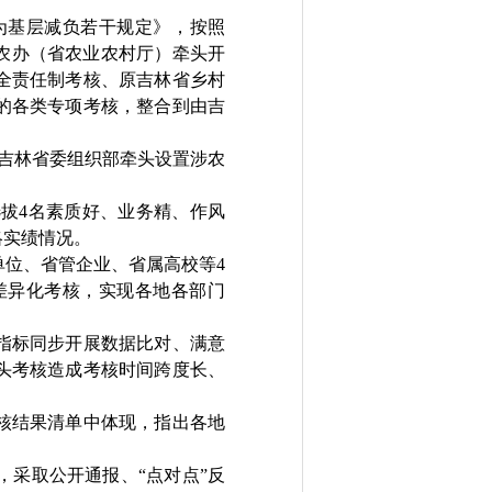
为基层减负若干规定》，按照
农办（省农业农村厅）牵头开
全责任制考核、原吉林省乡村
的各类专项考核，整合到由吉
吉林省委组织部牵头设置涉农
选拔
4
名素质好、业务精、作风
略实绩情况。
单位、省管企业、省属高校等
4
差异化考核，实现各地各部门
指标同步开展数据比对、满意
头考核造成考核时间跨度长、
核结果清单中体现，指出各地
，采取公开通报、
“
点对点
”
反