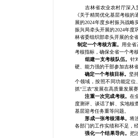
吉林省农业农村厅深入
《关于精简优化基层考核的
展的
2024
年度
乡村振兴战略
振兴局牵头开展的
2024
年度
林省委组织部牵头开展的全
制定一个考核方案。
用全省
考核指标，确保全省一个考
组建一支考核队伍。
针
硬、能力强的干部参加吉林
确定一个考核目标。
坚
个领域，按照不同功能定位
抓
“
三农
”
发展在高质量发展
注重一次完成考核。
在
度测评、谈话了解、实地核
基层迎考任务重等问题。
形成一张考核清单。
将
各部门的工作实绩和不足，
强化一个结果导向。
把